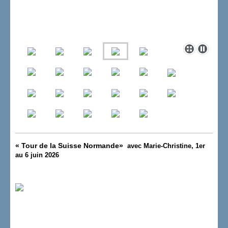
«
Tour de la Suisse Normande
»
avec Marie-Christine, 1er
au 6 juin 2026