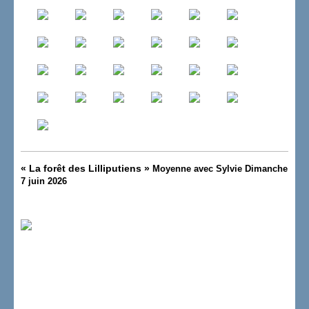
«
La forêt des Lilliputiens
»
Moyenne avec Sylvie Dimanche
7 juin 2026