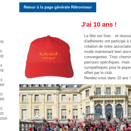
Retour à la page générale Rétroviseur
J'ai 10 ans !
La fête est finie... et réus
d'adhérents ont participé à 
BRE
création de notre associati
mode maintenant bien ancr
25
BRE
convergentes. Trois chemine
parcours spécifiques, mais 
24
sympathiques pour le pique-
BRE
offert par le club.
Rendez-vous dans 10 ans !
23
BRE
22
BRE
21
20
2020