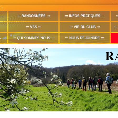
F
RANDONNÉES
INFOS PRATIQUES
VSS
VIE DU CLUB
S
QUI SOMMES NOUS
NOUS REJOINDRE
R