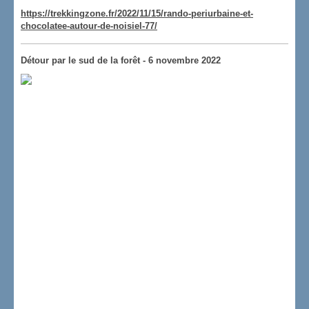
https://trekkingzone.fr/2022/11/15/rando-periurbaine-et-
chocolatee-autour-de-noisiel-77/
Détour par le sud de la forêt - 6 novembre 2022