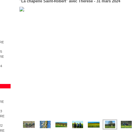
"La chapelle Saint-Robert" avec Thérèse - 31 mars 2024
BRE
25
BRE
24
BRE
23
BRE
22
BRE