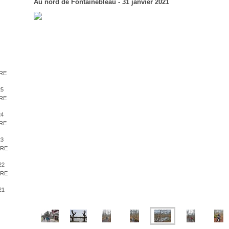
Au nord de Fontainebleau - 31 janvier 2021
BRE
25
BRE
24
BRE
23
BRE
22
BRE
21